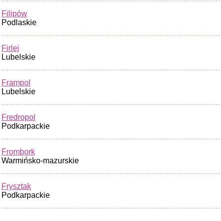
Filipów
Podlaskie
Firlej
Lubelskie
Frampol
Lubelskie
Fredropol
Podkarpackie
Frombork
Warmińsko-mazurskie
Frysztak
Podkarpackie