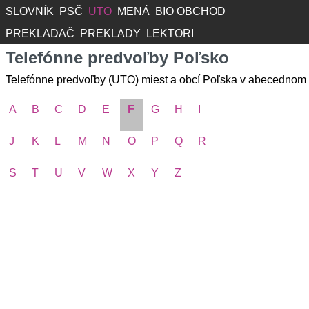
SLOVNÍK
PSČ
UTO
MENÁ
BIO OBCHOD
PREKLADAČ
PREKLADY
LEKTORI
Telefónne predvoľby Poľsko
Telefónne predvoľby (UTO) miest a obcí Poľska v abecednom 
A
B
C
D
E
F
G
H
I
J
K
L
M
N
O
P
Q
R
S
T
U
V
W
X
Y
Z