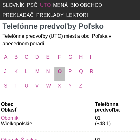
SLOVNÍK
PSČ
UTO
MENÁ
BIO OBCHOD
PREKLADAČ
PREKLADY
LEKTORI
Telefónne predvoľby Poľsko
Telefónne predvoľby (UTO) miest a obcí Poľska v
abecednom poradí.
A
B
C
D
E
F
G
H
I
J
K
L
M
N
O
P
Q
R
S
T
U
V
W
X
Y
Z
Obec
Telefónna
Oblasť
predvoľba
Oborniki
01
Wielkopolskie
(+48 1)
Oborniki Śląskie
01