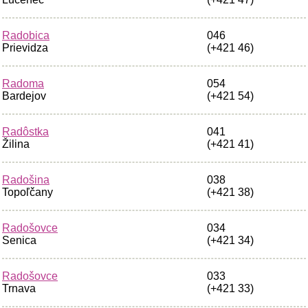
Radobica
046
Prievidza
(+421 46)
Radoma
054
Bardejov
(+421 54)
Radôstka
041
Žilina
(+421 41)
Radošina
038
Topoľčany
(+421 38)
Radošovce
034
Senica
(+421 34)
Radošovce
033
Trnava
(+421 33)