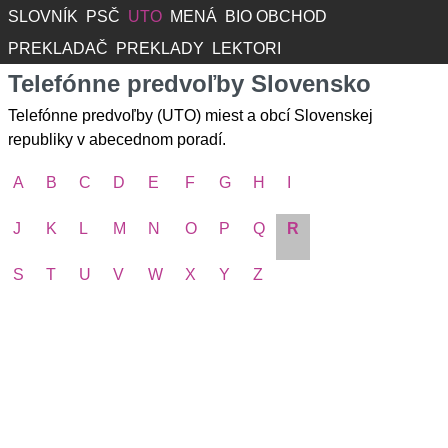
SLOVNÍK
PSČ
UTO
MENÁ
BIO OBCHOD
PREKLADAČ
PREKLADY
LEKTORI
Telefónne predvoľby Slovensko
Telefónne predvoľby (UTO) miest a obcí Slovenskej
republiky v abecednom poradí.
A
B
C
D
E
F
G
H
I
J
K
L
M
N
O
P
Q
R
S
T
U
V
W
X
Y
Z