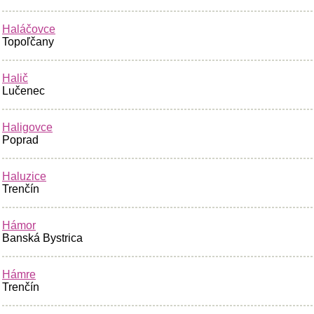
Haláčovce
Topoľčany
Halič
Lučenec
Haligovce
Poprad
Haluzice
Trenčín
Hámor
Banská Bystrica
Hámre
Trenčín