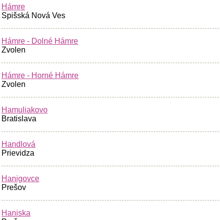
Hámre
Spišská Nová Ves
Hámre - Dolné Hámre
Zvolen
Hámre - Horné Hámre
Zvolen
Hamuliakovo
Bratislava
Handlová
Prievidza
Hanigovce
Prešov
Haniska