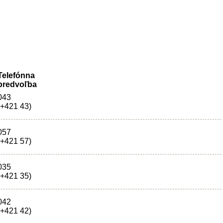
Telefónna
predvoľba
043
(+421 43)
057
(+421 57)
035
(+421 35)
042
(+421 42)