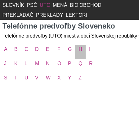
SLOVNÍK
PSČ
UTO
MENÁ
BIO OBCHOD
PREKLADAČ
PREKLADY
LEKTORI
Telefónne predvoľby Slovensko
Telefónne predvoľby (UTO) miest a obcí Slovenskej republiky
A
B
C
D
E
F
G
H
I
J
K
L
M
N
O
P
Q
R
S
T
U
V
W
X
Y
Z