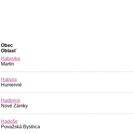
Obec
Oblasť
Habovka
Martin
Habura
Humenné
Hadovce
Nové Zámky
Hadoše
Považská Bystrica