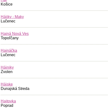
Košice
Hájiky - Maky
Lučenec
Hajná Nová Ves
Topoľčany
Hajnáčka
Lučenec
Hájniky
Zvolen
Hájske
Dunajská Streda
Hajtovka
Poprad