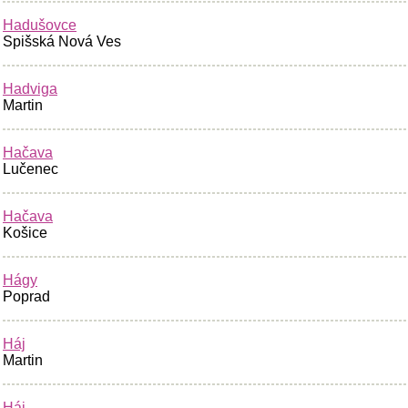
Hadušovce
Spišská Nová Ves
Hadviga
Martin
Hačava
Lučenec
Hačava
Košice
Hágy
Poprad
Háj
Martin
Háj