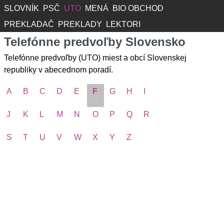
SLOVNÍK
PSČ
UTO
MENÁ
BIO OBCHOD
PREKLADAČ
PREKLADY
LEKTORI
Telefónne predvoľby Slovensko
Telefónne predvoľby (UTO) miest a obcí Slovenskej
republiky v abecednom poradí.
A
B
C
D
E
F
G
H
I
J
K
L
M
N
O
P
Q
R
S
T
U
V
W
X
Y
Z