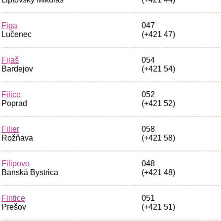
Figa
047
Lučenec
(+421 47)
Fijaš
054
Bardejov
(+421 54)
Filice
052
Poprad
(+421 52)
Filier
058
Rožňava
(+421 58)
Filipovo
048
Banská Bystrica
(+421 48)
Fintice
051
Prešov
(+421 51)