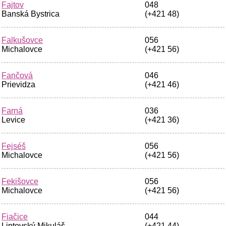
Fajtov
048
Banská Bystrica
(+421 48)
Falkušovce
056
Michalovce
(+421 56)
Fančová
046
Prievidza
(+421 46)
Farná
036
Levice
(+421 36)
Fejséš
056
Michalovce
(+421 56)
Fekišovce
056
Michalovce
(+421 56)
Fiačice
044
Liptovský Mikuláš
(+421 44)