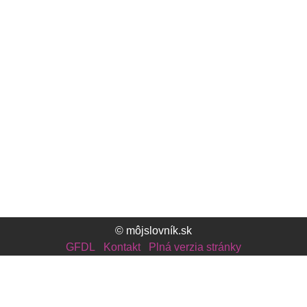
© môjslovník.sk
GFDL
Kontakt
Plná verzia stránky