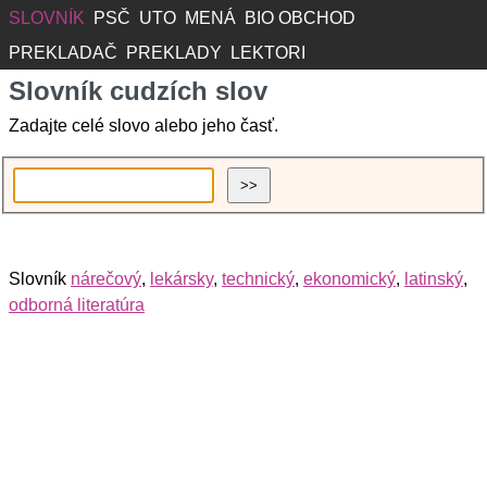
SLOVNÍK
PSČ
UTO
MENÁ
BIO OBCHOD
PREKLADAČ
PREKLADY
LEKTORI
Slovník cudzích slov
Zadajte celé slovo alebo jeho časť.
Slovník
nárečový
,
lekársky
,
technický
,
ekonomický
,
latinský
,
odborná literatúra