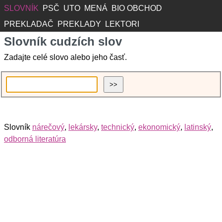
SLOVNÍK
PSČ
UTO
MENÁ
BIO OBCHOD
PREKLADAČ
PREKLADY
LEKTORI
Slovník cudzích slov
Zadajte celé slovo alebo jeho časť.
Slovník
nárečový
,
lekársky
,
technický
,
ekonomický
,
latinský
,
odborná literatúra