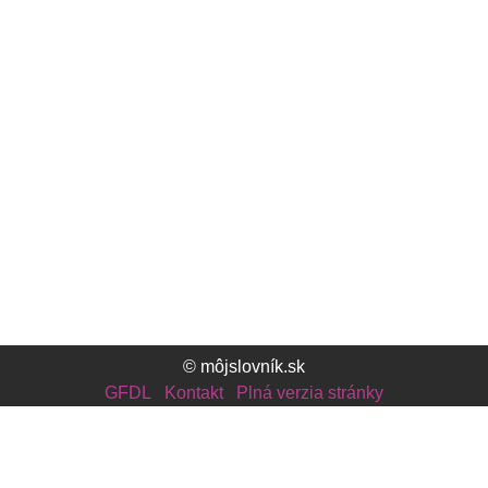
© môjslovník.sk
GFDL
Kontakt
Plná verzia stránky