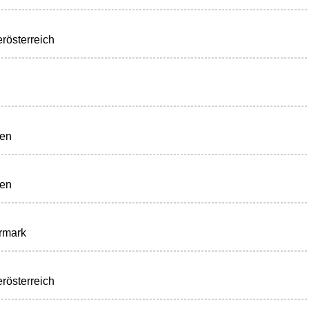
rösterreich
ten
ten
rmark
rösterreich