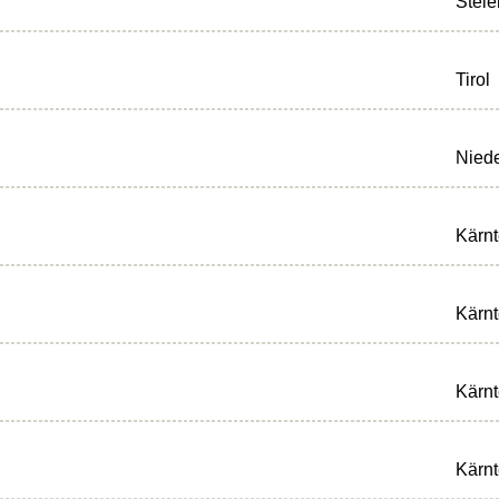
Steie
Tirol
Niede
Kärn
Kärn
Kärn
Kärn