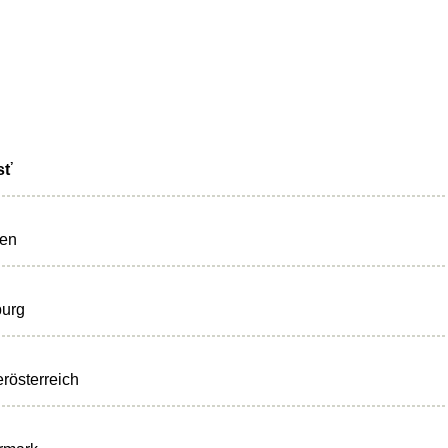
sť
ten
burg
rösterreich