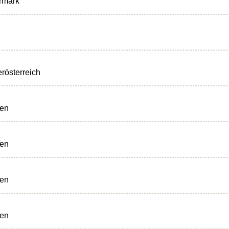
rmark
rösterreich
ten
ten
ten
ten