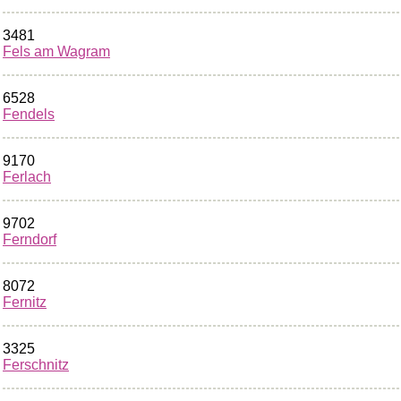
3481
Fels am Wagram
6528
Fendels
9170
Ferlach
9702
Ferndorf
8072
Fernitz
3325
Ferschnitz