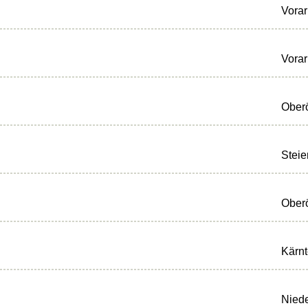
Vorar
Vorar
Oberö
Steie
Oberö
Kärn
Niede