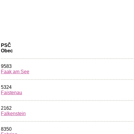
PSČ
Obec
9583
Faak am See
5324
Faistenau
2162
Falkenstein
8350