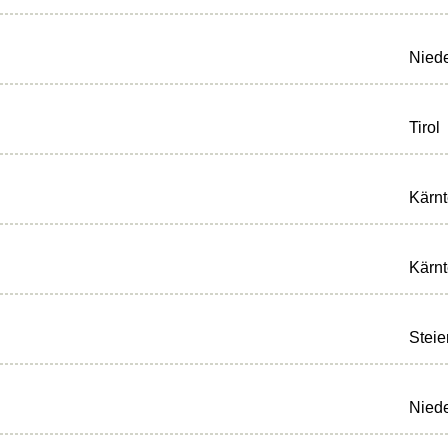
Niede
Tirol
Kärn
Kärn
Steie
Niede