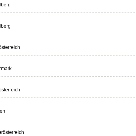
lberg
lberg
sterreich
rmark
sterreich
ten
rösterreich