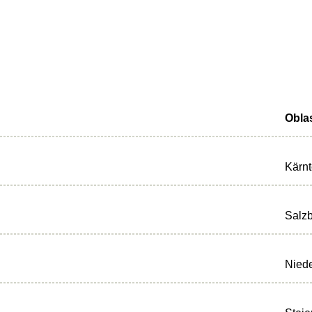
Obla
Kärn
Salz
Niede