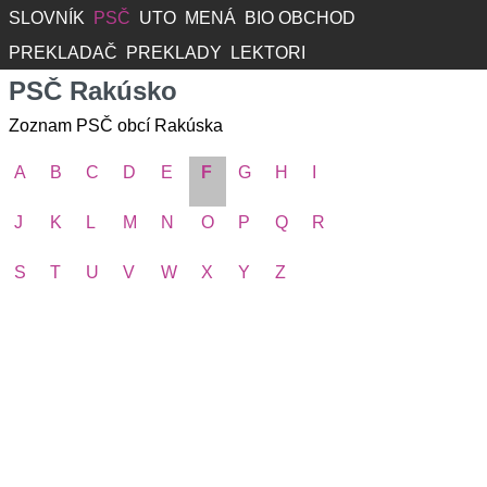
SLOVNÍK
PSČ
UTO
MENÁ
BIO OBCHOD
PREKLADAČ
PREKLADY
LEKTORI
PSČ Rakúsko
Zoznam PSČ obcí Rakúska
A
B
C
D
E
F
G
H
I
J
K
L
M
N
O
P
Q
R
S
T
U
V
W
X
Y
Z