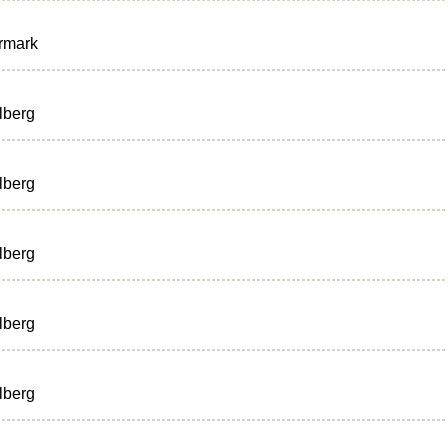
rmark
lberg
lberg
lberg
lberg
lberg