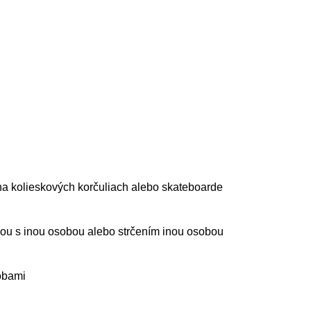
 na kolieskových korčuliach alebo skateboarde
ážkou s inou osobou alebo strčením inou osobou
sobami