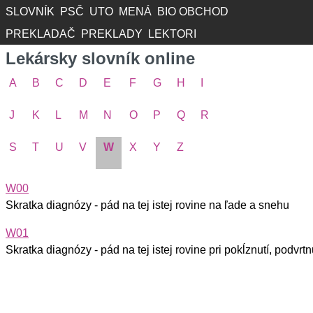
SLOVNÍK
PSČ
UTO
MENÁ
BIO OBCHOD
PREKLADAČ
PREKLADY
LEKTORI
Lekársky slovník online
A
B
C
D
E
F
G
H
I
J
K
L
M
N
O
P
Q
R
S
T
U
V
W
X
Y
Z
W00
Skratka diagnózy - pád na tej istej rovine na ľade a snehu
W01
Skratka diagnózy - pád na tej istej rovine pri pokĺznutí, podvrtn