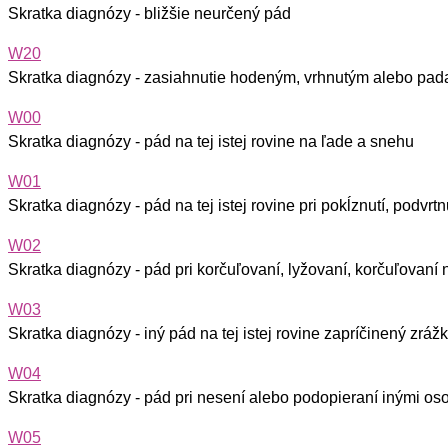
Skratka diagnózy - bližšie neurčený pád
W20
Skratka diagnózy - zasiahnutie hodeným, vrhnutým alebo pad
W00
Skratka diagnózy - pád na tej istej rovine na ľade a snehu
W01
Skratka diagnózy - pád na tej istej rovine pri pokĺznutí, podvrtn
W02
Skratka diagnózy - pád pri korčuľovaní, lyžovaní, korčuľovaní
W03
Skratka diagnózy - iný pád na tej istej rovine zapríčinený zr
W04
Skratka diagnózy - pád pri nesení alebo podopieraní inými o
W05