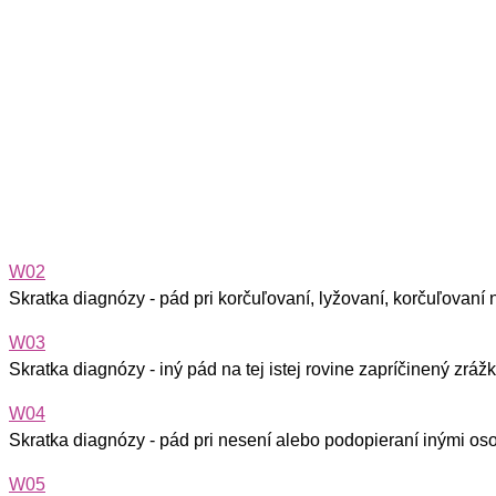
W02
Skratka diagnózy - pád pri korčuľovaní, lyžovaní, korčuľovaní
W03
Skratka diagnózy - iný pád na tej istej rovine zapríčinený zr
W04
Skratka diagnózy - pád pri nesení alebo podopieraní inými o
W05