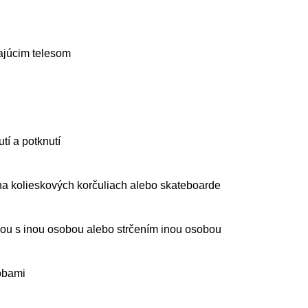
ajúcim telesom
utí a potknutí
 na kolieskových korčuliach alebo skateboarde
ážkou s inou osobou alebo strčením inou osobou
sobami