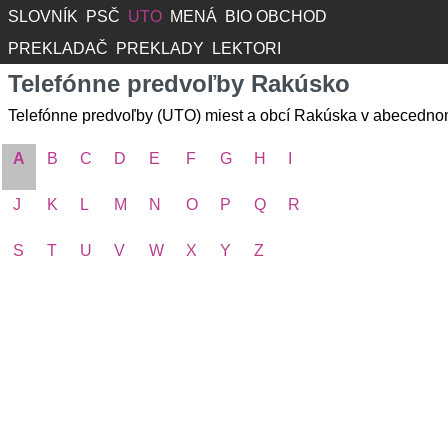
SLOVNÍK
PSČ
UTO
MENÁ
BIO OBCHOD
PREKLADAČ
PREKLADY
LEKTORI
Telefónne predvoľby Rakúsko
Telefónne predvoľby (UTO) miest a obcí Rakúska v abecedno
A
B
C
D
E
F
G
H
I
J
K
L
M
N
O
P
Q
R
S
T
U
V
W
X
Y
Z