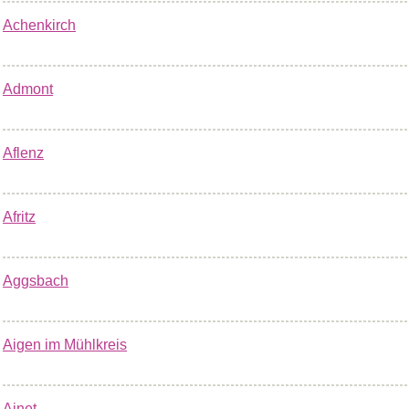
Achenkirch
Admont
Aflenz
Afritz
Aggsbach
Aigen im Mühlkreis
Ainet