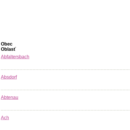
Obec
Oblasť
Abfaltersbach
Absdorf
Abtenau
Ach