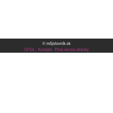
© môjslovník.sk
GFDL
Kontakt
Plná verzia stránky