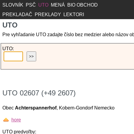
SLOVNÍK
PSČ
UTO
MENÁ
BIO OBCHOD
PREKLADAČ
PREKLADY
LEKTORI
UTO
Pre vyhľadanie UTO zadajte číslo bez medzier alebo názov o
UTO:
UTO 02607 (+49 2607)
Obec
Achterspannerhof
, Kobern-Gondorf Nemecko
hore
UTO predvoľby: