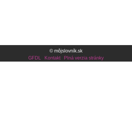
© môjslovník.sk
GFDL
Kontakt
Plná verzia stránky