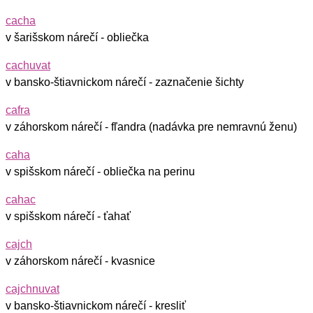
cacha
v šarišskom nárečí - obliečka
cachuvat
v bansko-štiavnickom nárečí - zaznačenie šichty
cafra
v záhorskom nárečí - fľandra (nadávka pre nemravnú ženu)
caha
v spišskom nárečí - obliečka na perinu
cahac
v spišskom nárečí - ťahať
cajch
v záhorskom nárečí - kvasnice
cajchnuvat
v bansko-štiavnickom nárečí - kresliť