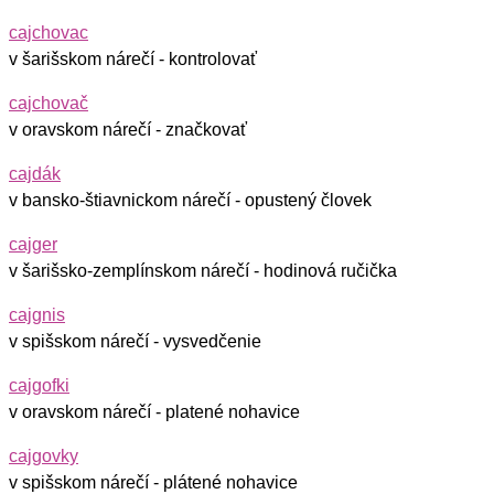
cajchovac
v šarišskom nárečí - kontrolovať
cajchovač
v oravskom nárečí - značkovať
cajdák
v bansko-štiavnickom nárečí - opustený človek
cajger
v šarišsko-zemplínskom nárečí - hodinová ručička
cajgnis
v spišskom nárečí - vysvedčenie
cajgofki
v oravskom nárečí - platené nohavice
cajgovky
v spišskom nárečí - plátené nohavice