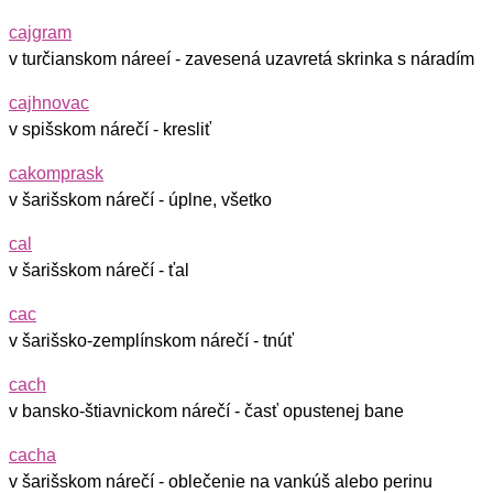
cajgram
v turčianskom náreeí - zavesená uzavretá skrinka s náradím
cajhnovac
v spišskom nárečí - kresliť
cakomprask
v šarišskom nárečí - úplne, všetko
cal
v šarišskom nárečí - ťal
cac
v šarišsko-zemplínskom nárečí - tnúť
cach
v bansko-štiavnickom nárečí - časť opustenej bane
cacha
v šarišskom nárečí - oblečenie na vankúš alebo perinu