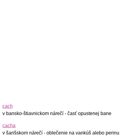
cach
v bansko-štiavnickom nárečí - časť opustenej bane
cacha
v šarišskom nárečí - oblečenie na vankúš alebo perinu