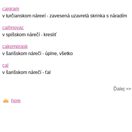
cajgram
v turčianskom náreeí - zavesená uzavretá skrinka s náradím
cajhnovac
v spišskom nárečí - kresliť
cakomprask
v šarišskom nárečí - úplne, všetko
cal
v šarišskom nárečí - ťal
Ďalej >>
hore