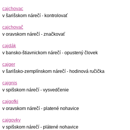
cajchovac
v šarišskom nárečí - kontrolovať
cajchovač
v oravskom nárečí - značkovať
cajdák
v bansko-štiavnickom nárečí - opustený človek
cajger
v šarišsko-zemplínskom nárečí - hodinová ručička
cajgnis
v spišskom nárečí - vysvedčenie
cajgofki
v oravskom nárečí - platené nohavice
cajgovky
v spišskom nárečí - plátené nohavice