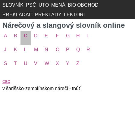
SLOVNÍK
PSČ
UTO
MENÁ
BIO OBCHOD
PREKLADAČ
PREKLADY
LEKTORI
Nárečový a slangový slovník online
A
B
C
D
E
F
G
H
I
J
K
L
M
N
O
P
Q
R
S
T
U
V
W
X
Y
Z
cac
v šarišsko-zemplínskom nárečí - tnúť