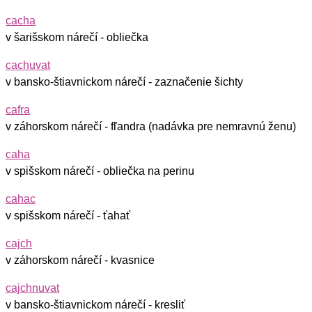
cacha
v šarišskom nárečí - obliečka
cachuvat
v bansko-štiavnickom nárečí - zaznačenie šichty
cafra
v záhorskom nárečí - fľandra (nadávka pre nemravnú ženu)
caha
v spišskom nárečí - obliečka na perinu
cahac
v spišskom nárečí - ťahať
cajch
v záhorskom nárečí - kvasnice
cajchnuvat
v bansko-štiavnickom nárečí - kresliť