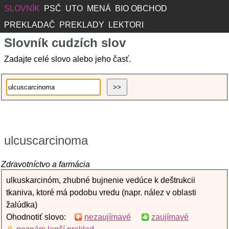
SLOVNÍK
PSČ
UTO
MENÁ
BIO OBCHOD
PREKLADAČ
PREKLADY
LEKTORI
Slovník cudzích slov
Zadajte celé slovo alebo jeho časť.
ulcuscarcinoma
Zdravotníctvo a farmácia
ulkuskarcinóm, zhubné bujnenie vedúce k deštrukcii
tkaniva, ktoré má podobu vredu (napr. nález v oblasti
žalúdka)
Ohodnotiť slovo:
nezaujímavé
zaujímavé