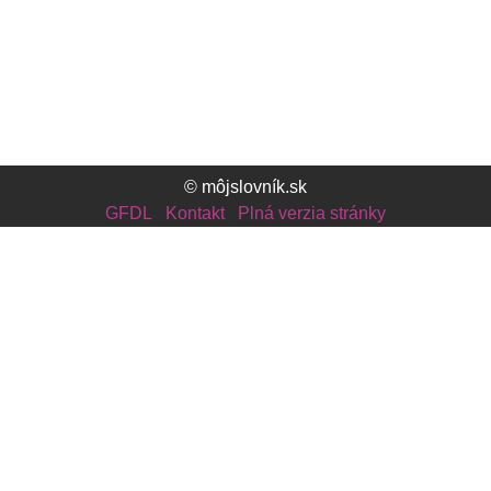
© môjslovník.sk
GFDL
Kontakt
Plná verzia stránky