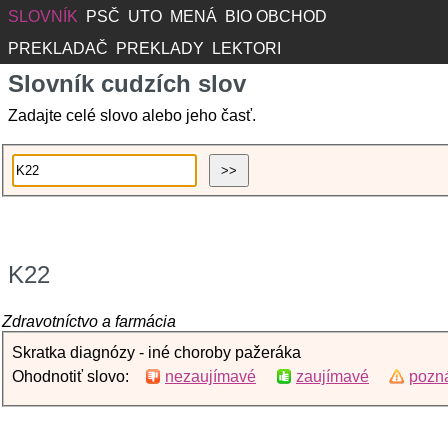
SLOVNÍK
PSČ
UTO
MENÁ
BIO OBCHOD
PREKLADAČ
PREKLADY
LEKTORI
Slovník cudzích slov
Zadajte celé slovo alebo jeho časť.
K22
Zdravotníctvo a farmácia
Skratka diagnózy - iné choroby pažeráka
Ohodnotiť slovo:
nezaujímavé
zaujímavé
pozná