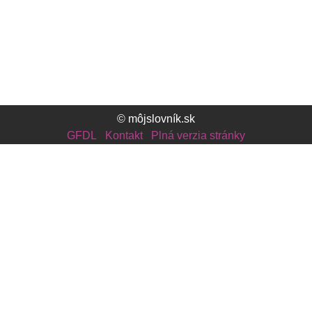
© môjslovník.sk
GFDL
Kontakt
Plná verzia stránky