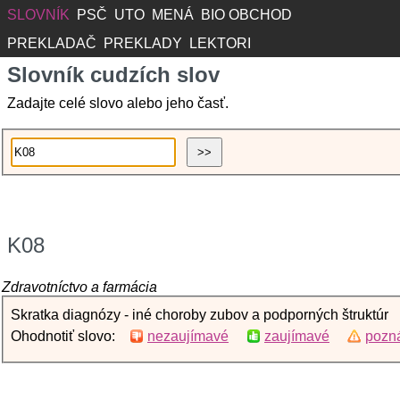
SLOVNÍK
PSČ
UTO
MENÁ
BIO OBCHOD
PREKLADAČ
PREKLADY
LEKTORI
Slovník cudzích slov
Zadajte celé slovo alebo jeho časť.
K08
Zdravotníctvo a farmácia
Skratka diagnózy - iné choroby zubov a podporných štruktúr
Ohodnotiť slovo:
nezaujímavé
zaujímavé
pozná