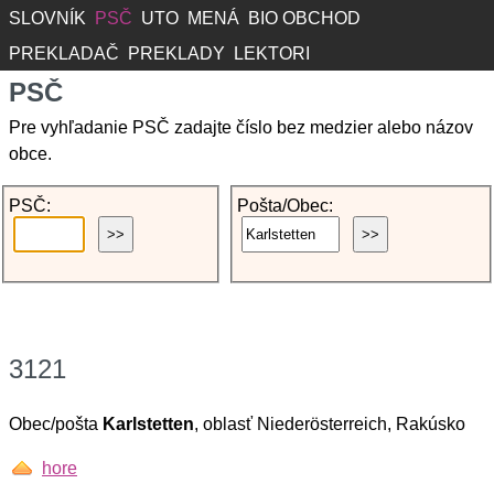
SLOVNÍK
PSČ
UTO
MENÁ
BIO OBCHOD
PREKLADAČ
PREKLADY
LEKTORI
PSČ
Pre vyhľadanie PSČ zadajte číslo bez medzier alebo názov
obce.
PSČ:
Pošta/Obec:
3121
Obec/pošta
Karlstetten
, oblasť Niederösterreich, Rakúsko
hore